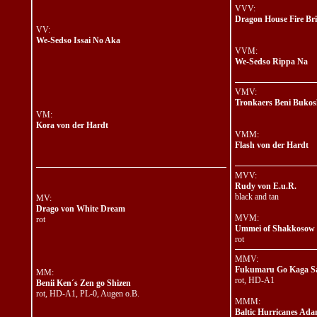
VVV:
Dragon House Fire Br
VV:
We-Sedso Issai No Aka
VVM:
We-Sedso Rippa Na
VMV:
Tronkaers Beni Buko
VM:
Kora von der Hardt
VMM:
Flash von der Hardt
MVV:
Rudy von E.u.R.
black and tan
MV:
Drago von White Dream
MVM:
rot
Ummei of Shakkosow
rot
MMV:
Fukumaru Go Kaga S
MM:
rot, HD-A1
Benii Ken´s Zen go Shizen
rot, HD-A1, PL-0, Augen o.B.
MMM:
Baltic Hurricanes Ada