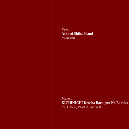
Vater:
Asko of Shiba Island
rot-sesam
Mutter:
KICHINICHI Kensha Batsugun No Bumiko
rot, HD-A, PL-0, Augen o.B.