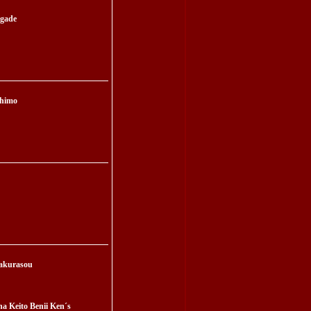
igade
shimo
akurasou
na Keito Benii Ken´s